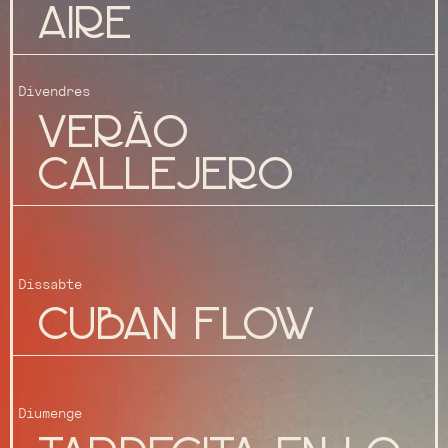
aire
Divendres
verão
callejero
Dissabte
Cuban flow
Diumenge