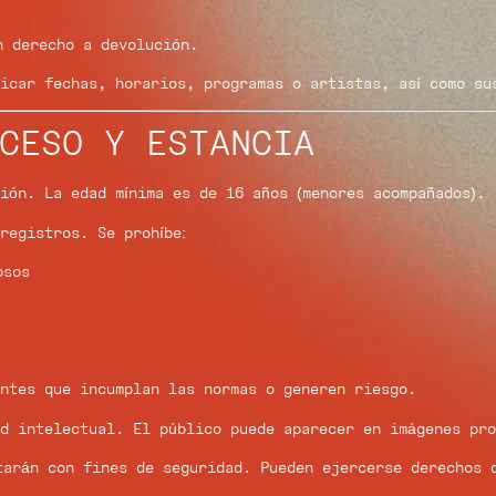
n derecho a devolución.
icar fechas, horarios, programas o artistas, así como su
CESO Y ESTANCIA
ón. La edad mínima es de 16 años (menores acompañados).
registros. Se prohíbe:
osos
ntes que incumplan las normas o generen riesgo.
d intelectual. El público puede aparecer en imágenes pro
tarán con fines de seguridad. Pueden ejercerse derechos 