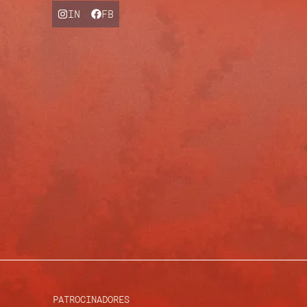
IN
FB
PATROCINADORES