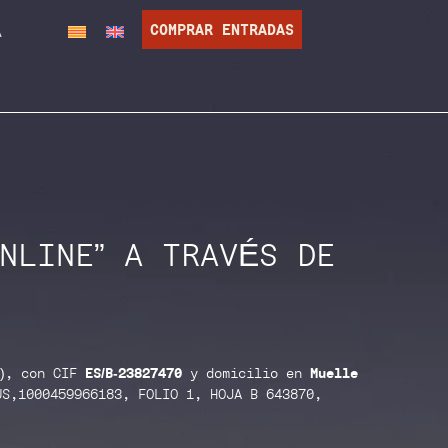
COMPRAR ENTRADAS
a
NLINE” A TRAVÉS DE
), con CIF
ES/B-23827470
y domicilio en
Muelle
US,1000459966183, FOLIO 1, HOJA B 643870,