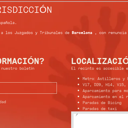
RISDICCIÓN
spañola.
n a los Juzgados y Tribunales de
Barcelona
, ​​con renunci
ORMACIÓN?
LOCALIZACI
 nuestro boletín
El recinto es accesible e
Metro: Astilleros y 
V17, D20, H14, V15,
Aparcamiento para mo
Aparcamiento en el r
dad
Paradas de Bicing
Paradas de taxi