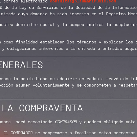
el correo electrónico
consultas@blaumarimusic.com
0 de la Ley de Servicios de la Sociedad de la Informació
imitada cuyo dominio ha sido inscrito en el Registro Mer
uestro domicilio social y la compra implica la aceptació
n como finalidad establecer los términos y explicar los 
s y obligaciones inherentes a la entrada o entradas adqui
ENERALES
esada la posibilidad de adquirir entradas a través de In
ección asumen voluntariamente y se comprometen a respeta
 LA COMPRAVENTA
compra, será denominado
COMPRADOR
y quedará obligado ante
. El COMPRADOR se compromete a facilitar datos correctos