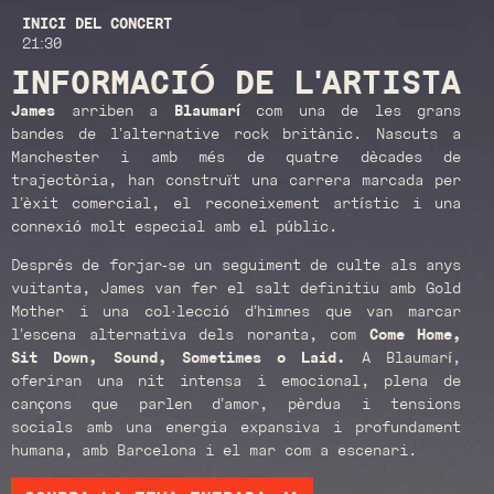
INICI DEL CONCERT
21:30
INFORMACIÓ DE L'ARTISTA
James
arriben a
Blaumarí
com una de les grans
bandes de l’alternative rock britànic. Nascuts a
Manchester i amb més de quatre dècades de
trajectòria, han construït una carrera marcada per
l’èxit comercial, el reconeixement artístic i una
connexió molt especial amb el públic.
Després de forjar-se un seguiment de culte als anys
vuitanta, James van fer el salt definitiu amb Gold
Mother i una col·lecció d’himnes que van marcar
l’escena alternativa dels noranta, com
Come Home,
Sit Down, Sound, Sometimes o Laid.
A Blaumarí,
oferiran una nit intensa i emocional, plena de
cançons que parlen d’amor, pèrdua i tensions
socials amb una energia expansiva i profundament
humana, amb Barcelona i el mar com a escenari.