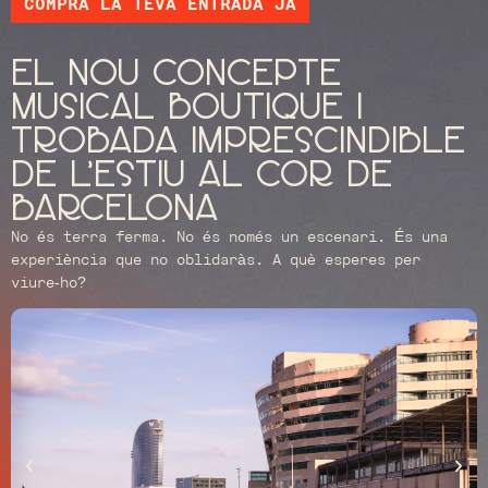
COMPRA LA TEVA ENTRADA JA
El nou concepte
musical boutique i
trobada imprescindible
de l'estiu al cor de
barcelona
No és terra ferma. No és només un escenari. És una
experiència que no oblidaràs. A què esperes per
viure-ho?