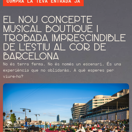
COMPRA LA TEVA ENTRADA JA
El nou concepte
musical boutique i
trobada imprescindible
de l'estiu al cor de
barcelona
No és terra ferma. No és només un escenari. És una
experiència que no oblidaràs. A què esperes per
viure-ho?