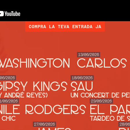
COMPRA LA TEVA ENTRADA JA
13/06/2026
WASHINGTON
CARLOS
/06/2026
18/06/2026
IPSY KINGS
SAU
y André Reyes)
UN CONCERT DE PE
1/06/2026
23/06/2026
Nile Rodgers
El Pa
 CHIC
Tardeo de 
27/06/2026
28/06