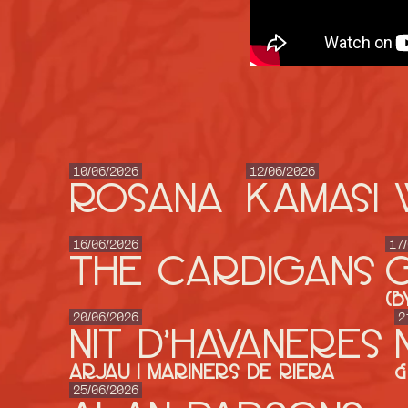
10/06/2026
12/06/2026
ROSANA
KAMASI 
16/06/2026
17
THE CARDIGANS
G
(b
20/06/2026
2
NIT D'HAVANERES
ARJAU I MARINERS DE RIERA
&
25/06/2026