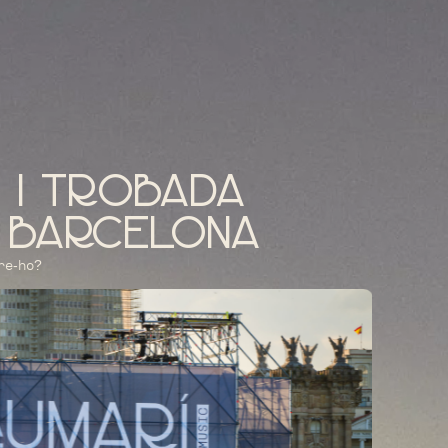
 i trobada
e barcelona
re-ho?