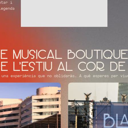
ntar i
legenda
e musical boutique
de l'estiu al cor d
 una experiència que no oblidaràs. A què esperes per viu