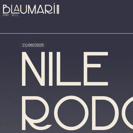
21/06/2026
Nile
Rod