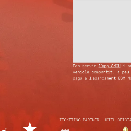
Fes servir
l’app SMOU
i ar
vehicle compartit, a peu
paga a
l’aparcament BSM M
TICKETING PARTNER
HOTEL OFICI