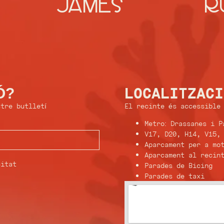
JAMES
R
Ó?
LOCALITZAC
tre butlletí
El recinte és accessible 
Metro: Drassanes i P
V17, D20, H14, V15,
Aparcament per a mot
Aparcament al recint
citat
Parades de Bicing
Parades de taxi