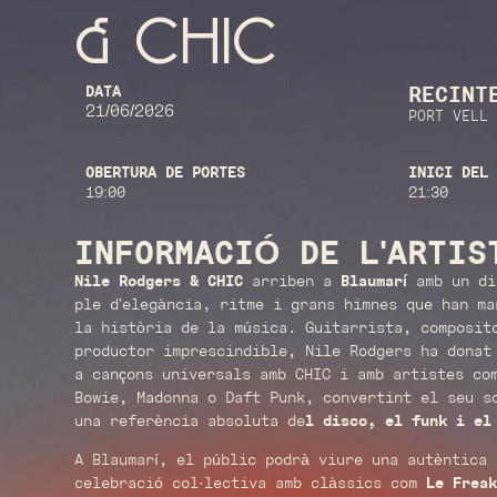
& CHIC
RECINT
DATA
21/06/2026
PORT VELL 
OBERTURA DE PORTES
INICI DEL 
19:00
21:30
INFORMACIÓ DE L'ARTIS
Nile Rodgers & CHIC
arriben a
Blaumarí
amb un di
ple d’elegància, ritme i grans himnes que han ma
la història de la música. Guitarrista, composit
productor imprescindible, Nile Rodgers ha donat
a cançons universals amb CHIC i amb artistes co
Bowie, Madonna o Daft Punk, convertint el seu s
una referència absoluta de
l disco, el funk i el
A Blaumarí, el públic podrà viure una autèntica
celebració col·lectiva amb clàssics com
Le Frea