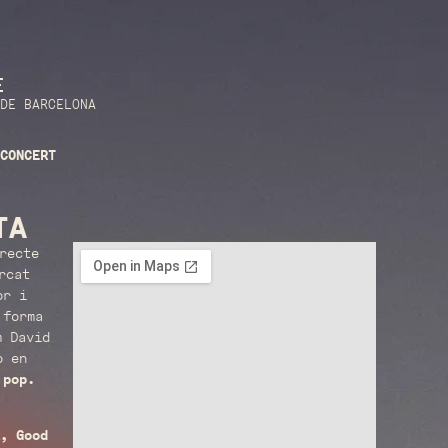
E
DE BARCELONA
CONCERT
TA
recte
rcat
or i
 forma
m David
o en
 pop.
k, Good