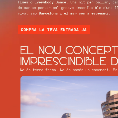
Times o Everybody Dance.
Una nit per ballar, ca
deixar-se portar pel groove inconfusible d’una l
viva, amb
Barcelona i el mar com a escenari.
COMPRA LA TEVA ENTRADA JA
El nou concept
imprescindible 
No és terra ferma. No és només un escenari. És