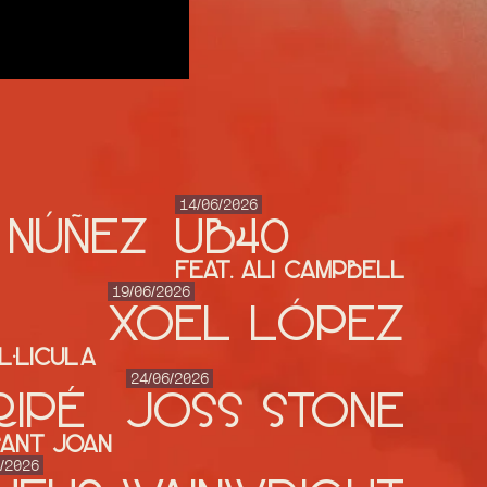
14/06/2026
 NÚÑEZ
UB40
feat. Ali Campbell
19/06/2026
XOEL LÓPEZ
L·LICULA
24/06/2026
ripé
JOSS STONE
Sant Joan
/2026