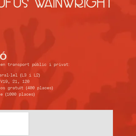
UFUS WAINWRIGHT
IÓ
en transport públic i privat:
aral·lel (L3 i L2)
 V19, 21, 120
os gratuït (400 places)
e (1000 places)